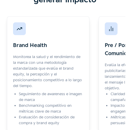
Brand Health
Pre / Pos
Comunica
Monitorea la salud y el rendimiento de
la marca con una metodología
Evalúa la efec
estandarizada que evalúa el brand
publicitarias 
equity, la percepción y el
lanzamiento, 
posicionamiento competitivo a lo largo
el mensaje lle
del tiempo.
objetivo.
Seguimiento de awareness e imagen
Claridad d
de marca
campaña
Benchmarking competitivo en
Impacto de
métricas clave de marca
engageme
Evaluación de consideración de
Métricas d
compra y brand equity
persuasión